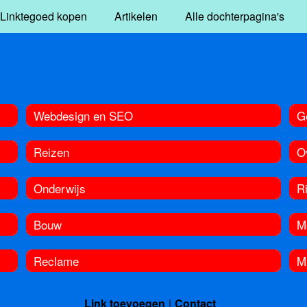
Linktegoed kopen
Artikelen
Alle dochterpagina's
Webdesign en SEO
G
Reizen
O
Onderwijs
R
Bouw
M
Reclame
M
Link toevoegen
Contact